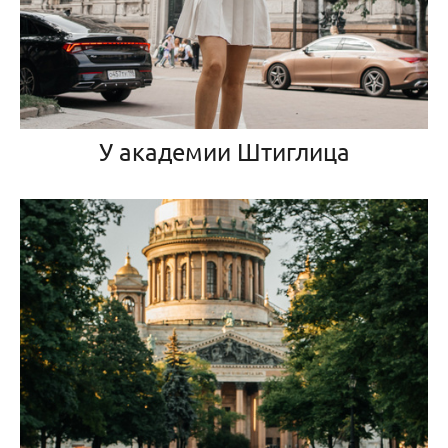
У академии Штиглица